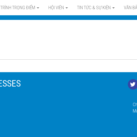
TRÌNH TRỌNG ĐIỂM
HỘI VIÊN
TIN TỨC & SỰ KIỆN
VĂN B
ESSES
Ch
Mi