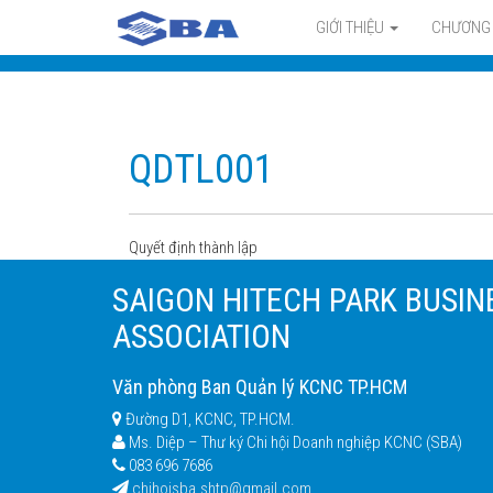
GIỚI THIỆU
CHƯƠNG 
QDTL001
Quyết định thành lập
SAIGON HITECH PARK BUSIN
ASSOCIATION
Văn phòng Ban Quản lý KCNC TP.HCM
Đường D1, KCNC, TP.HCM.
Ms. Diệp – Thư ký Chi hội Doanh nghiệp KCNC (SBA)
083 696 7686
chihoisba.shtp@gmail.com